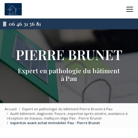
Aller
au
contenu
principal
06 46 31 56 81
Expert en pathologie du bâtiment
à Pau
Accueil
Expert en pathologie du bâtiment Pierre Brunet à Pau
Audit bâtiment, diagnostic fissure, expertise après sinistre, assistance à
réception de travaux, malfaçon litige Pau - Pierre Brunet
expertise avant achat immobilier Pau - Pierre Brunet