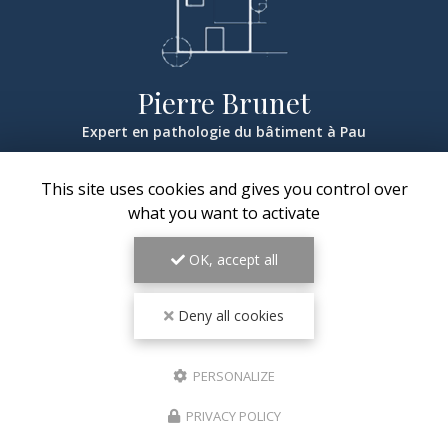
Pierre Brunet
Expert en pathologie du bâtiment à Pau
64230 Sauvagnon
This site uses cookies and gives you control over
06 46 31 56 81
what you want to activate
Lundi au jeudi :
9h - 18h30
OK, accept all
Vendredi : 9h - 17h
Deny all cookies
PERSONALIZE
PRIVACY POLICY