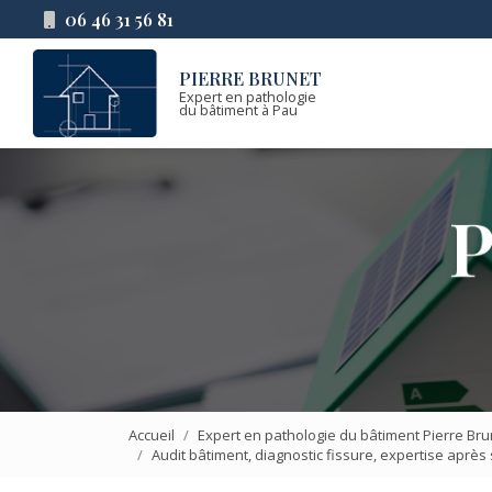
Aller
06 46 31 56 81
au
Navigation principa
contenu
PIERRE BRUNET
principal
Expert en pathologie
du bâtiment à Pau
Accueil
Expert en pathologie du bâtiment Pierre Bru
Audit bâtiment, diagnostic fissure, expertise après 