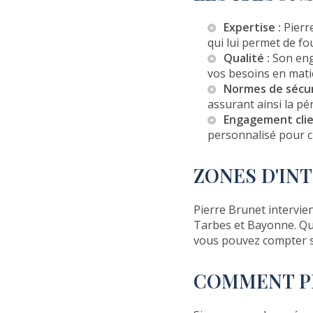
Expertise :
Pierr
qui lui permet de fo
Qualité :
Son enga
vos besoins en matiè
Normes de sécur
assurant ainsi la pé
Engagement clie
personnalisé pour c
ZONES D'IN
Pierre Brunet intervie
Tarbes et Bayonne. Qu
vous pouvez compter su
COMMENT PI