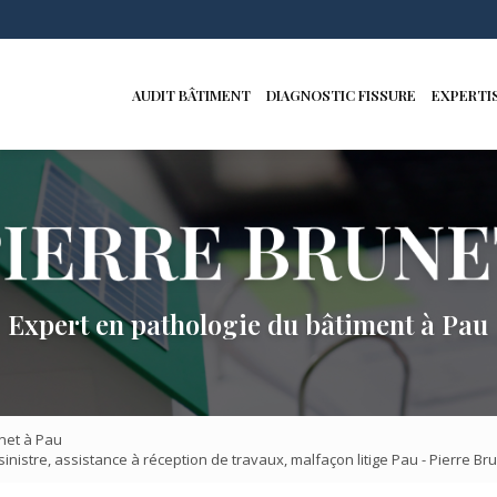
Navigation 
le
AUDIT BÂTIMENT
DIAGNOSTIC FISSURE
EXPERTIS
Expert en pathologie du bâtiment à Pau
net à Pau
sinistre, assistance à réception de travaux, malfaçon litige Pau - Pierre Br