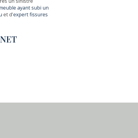
rès un sinistre
mmeuble ayant subi un
u
et d'
expert fissures
UNET