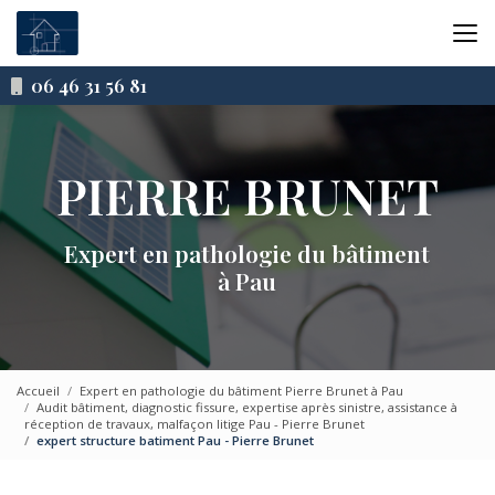
Aller
au
contenu
principal
06 46 31 56 81
Expert en pathologie du bâtiment
à Pau
Accueil
Expert en pathologie du bâtiment Pierre Brunet à Pau
Audit bâtiment, diagnostic fissure, expertise après sinistre, assistance à
réception de travaux, malfaçon litige Pau - Pierre Brunet
expert structure batiment Pau - Pierre Brunet