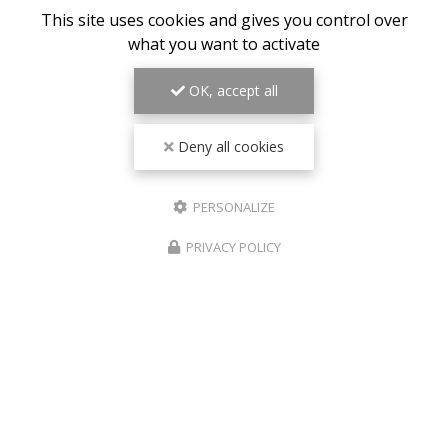
This site uses cookies and gives you control over
what you want to activate
Pierre Brunet
Expert en pathologie du bâtiment à Pau
OK, accept all
64230 Sauvagnon
Deny all cookies
06 46 31 56 81
Lundi au jeudi :
9h - 18h30
PERSONALIZE
Vendredi : 9h - 17h
PRIVACY POLICY
ENVOYEZ UN MESSAGE