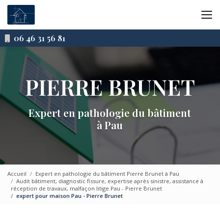
Aller
au
contenu
principal
06 46 31 56 81
Expert en pathologie du bâtiment
à Pau
Accueil
Expert en pathologie du bâtiment Pierre Brunet à Pau
Audit bâtiment, diagnostic fissure, expertise après sinistre, assistance à
réception de travaux, malfaçon litige Pau - Pierre Brunet
expert pour maison Pau - Pierre Brunet