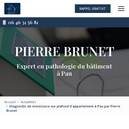
Aller
au
RAPPEL GRATUIT
contenu
principal
06 46 31 56 81
Expert en pathologie du bâtiment
à Pau
Accueil
Actualités
Diagnostic de moisissure sur plafond d'appartement à Pau par Pierre
Brunet