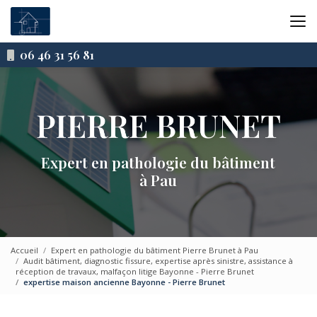
Aller
au
contenu
principal
06 46 31 56 81
Expert en pathologie du bâtiment
à Pau
Accueil
Expert en pathologie du bâtiment Pierre Brunet à Pau
Audit bâtiment, diagnostic fissure, expertise après sinistre, assistance à
réception de travaux, malfaçon litige Bayonne - Pierre Brunet
expertise maison ancienne Bayonne - Pierre Brunet